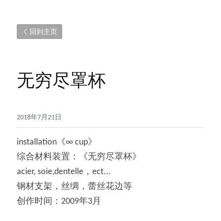
回到主页
无穷尽罩杯
2018年7月21日
installation《∞ cup》
综合材料装置：《无穷尽罩杯》
acier, soie,dentelle，ect...
钢材支架，丝绸，蕾丝花边等
创作时间：2009年3月