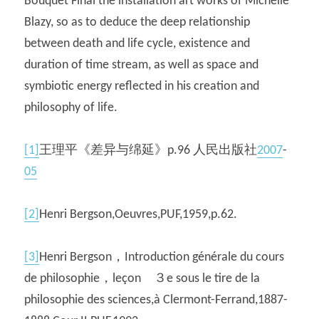
Bouquet Final the installation art works of Michelle 
Blazy, so as to deduce the deep relationship 
between death and life cycle, existence and 
duration of time stream, as well as space and 
symbiotic energy reflected in his creation and 
philosophy of life.
[1]
王理平《差异与绵延》p.96 人民出版社
2007
-
05
[2]
Henri Bergson,Oeuvres,PUF,1959,p.62.
[3]
Henri Bergson，Introduction générale du cours 
de philosophie，leçon　３e sous le tire de la 
philosophie des sciences,à Clermont-Ferrand,1887-