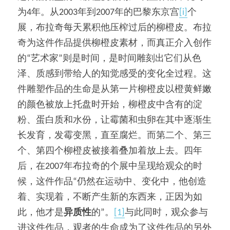
为4年。从2003年到2007年的巴黎东京宫
[i]
个
展，布拉奇每天累积他压榨过后的柳橙皮。布拉
奇为这件作品提供柳橙皮素材，而真正介入创作
的“艺术家”则是时间，是时间雕刻出它们从色
泽、质感到带给人的知觉感受的变化全过程。这
件雕塑作品的生命是从第一片柳橙皮以橙黄鲜嫩
的颜色被放上托盘时开始，柳橙皮中含有的淀
粉、蛋白质和水份，让霉菌和虫卵在其中逐渐生
长发育，发霉变黑，直至腐烂。而第二个、第三
个、第四个柳橙皮被接着叠加着放上去。四年
后，在2007年布拉奇的个展中呈现给观众的时
候，这件作品“仍然在运动中、变化中，他创造
着、实现着，不断产生新的东西来，正因为如
此，他才是
异质性
的”。
[1]
与此同时，观众参与
进这件作品，观者的生命成为了这件作品的另外