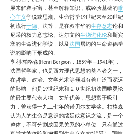
展来解释宇宙，甚至解释知识，或经验基础的
唯
心主义
学说或思潮。生命哲学19世纪末至20世纪
初流行
于德
、法等，是在叔本华的
生存意志
论和
尼采的权力意志论、达尔文的
生物进化论
和斯宾
塞的生命进化学说，以及
法国
居约的生命道德学
说的影响下形成的。
亨利·柏格森(Henri Bergson，1859年—1941年)，
法国哲学家，也是西方现代思想的奠基者之一，
在哲学、政治、文学艺术等领域有着广泛而深远
的影响。他是19世纪末和２０世纪初法国唯灵论
的最主要代表人物，文笔优美，思想富于吸引
力，曾获得一九二七年的诺贝尔文学奖。柏格森
认为人的生命是意识的绵延或意识之流，是一个
整体，不可分割成因果关系的小单位；只有通过