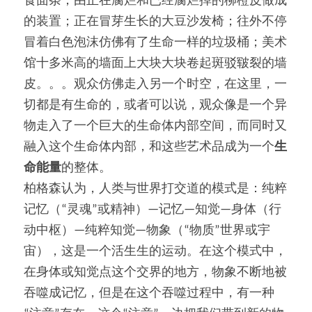
食面条；由正在腐烂和已经腐烂掉的柳橙皮做成
的装置；正在冒芽生长的大豆沙发椅；往外不停
冒着白色泡沫仿佛有了生命一样的垃圾桶；美术
馆十多米高的墙面上大块大块卷起斑驳皲裂的墙
皮。。。观众仿佛走入另一个时空，在这里，一
切都是有生命的，或者可以说，观众像是一个异
物走入了一个巨大的生命体内部空间，而同时又
融入这个生命体内部，和这些艺术品成为一个
生
命能量
的整体。
柏格森认为，人类与世界打交道的模式是：纯粹
记忆（“灵魂”或精神）—记忆—知觉—身体（行
动中枢）—纯粹知觉—物象（“物质”世界或宇
宙），这是一个活生生的运动。在这个模式中，
在身体或知觉点这个交界的地方，物象不断地被
吞噬成记忆，但是在这个吞噬过程中，有一种