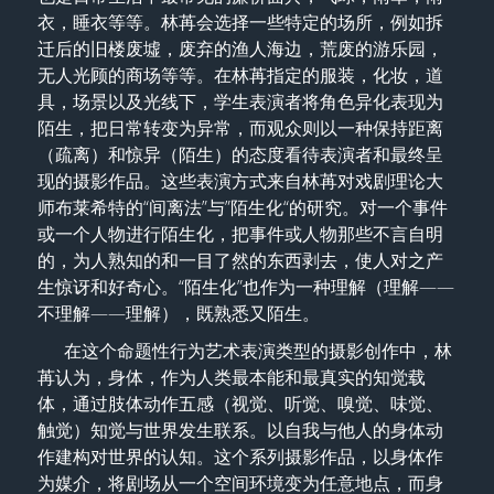
衣，睡衣等等。林苒会选择一些特定的场所，例如拆
迁后的旧楼废墟，废弃的渔人海边，荒废的游乐园，
无人光顾的商场等等。在林苒指定的服装，化妆，道
具，场景以及光线下，学生表演者将角色异化表现为
陌生，把日常转变为异常，而观众则以一种保持距离
（疏离）和惊异（陌生）的态度看待表演者和最终呈
现的摄影作品。这些表演方式来自林苒对戏剧理论大
师布莱希特的“间离法”与”陌生化“的研究。对一个事件
或一个人物进行陌生化，把事件或人物那些不言自明
的，为人熟知的和一目了然的东西剥去，使人对之产
生惊讶和好奇心。“陌生化”也作为一种理解（理解——
不理解——理解），既熟悉又陌生。  
      在这个命题性行为艺术表演类型的摄影创作中，林
苒认为，身体，作为人类最本能和最真实的知觉载
体，通过肢体动作五感（视觉、听觉、嗅觉、味觉、
触觉）知觉与世界发生联系。以自我与他人的身体动
作建构对世界的认知。这个系列摄影作品，以身体作
为媒介，将剧场从一个空间环境变为任意地点，而身