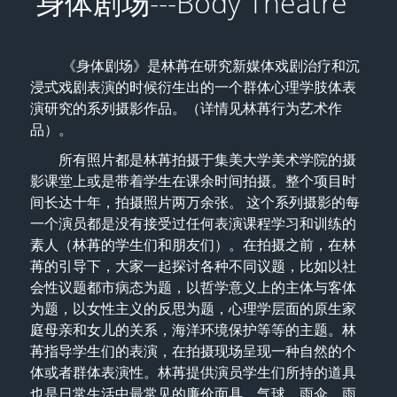
身体剧场---Body Theatre  
   《身体剧场》是林苒在研究新媒体戏剧治疗和沉
浸式戏剧表演的时候衍生出的一个群体心理学肢体表
演研究的系列摄影作品。（详情见林苒行为艺术作
品）。
        所有照片都是林苒拍摄于集美大学美术学院的摄
影课堂上或是带着学生在课余时间拍摄。整个项目时
间长达十年，拍摄照片两万余张。
 这个系列摄影的每
一个演员都是没有接受过任何表演课程学习和训练的
素人（林苒的学生们和朋友们）。在拍摄之前，在林
苒的引导下，大家一起探讨各种不同议题，比如以社
会性议题都市病态为题，以哲学意义上的主体与客体
为题，以女性主义的反思为题，心理学层面的原生家
庭母亲和女儿的关系，海洋环境保护等等的主题。林
苒指导学生们的表演，在拍摄现场呈现一种自然的个
体或者群体表演性。林苒提供演员学生们所持的道具
也是日常生活中最常见的廉价面具，气球，雨伞，雨