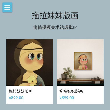
×
商品分类
拖拉妹妹版画
MAIN 首页
所有商品分类
偷偷摸摸美术馆虚拟IP
LINRAN 林苒
Exhibition 历年展览信息
Photography摄影
Painting绘画系列
Video短片
Installation装置
拖拉妹妹版画
拖拉妹妹版画
Performance 行为表演
¥899.00
¥899.00
拖拉妹妹Tollar版画